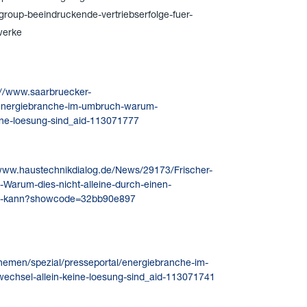
-group-beeindruckende-vertriebserfolge-fuer-
werke
://www.saarbruecker-
l/energiebranche-im-umbruch-warum-
ine-loesung-sind_aid-113071777
/www.haustechnikdialog.de/News/29173/Frischer-
-Warum-dies-nicht-alleine-durch-einen-
en-kann?showcode=32bb90e897
themen/spezial/presseportal/energiebranche-im-
chsel-allein-keine-loesung-sind_aid-113071741