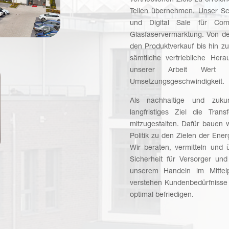
vertrieblichen Ziele zu erreic
Teilen übernehmen. Unser Sch
und Digital Sale für Commo
Glasfaservermarktung. Von d
den Produktverkauf bis hin 
sämtliche vertriebliche Her
unserer Arbeit Wert 
Umsetzungsgeschwindigkeit.
Als nachhaltige und zukunf
langfristiges Ziel die Trans
mitzugestalten. Dafür bauen
Politik zu den Zielen der Ene
Wir beraten, vermitteln und
Sicherheit für Versorger un
unserem Handeln im Mittelp
verstehen Kundenbedürfnisse
optimal befriedigen.