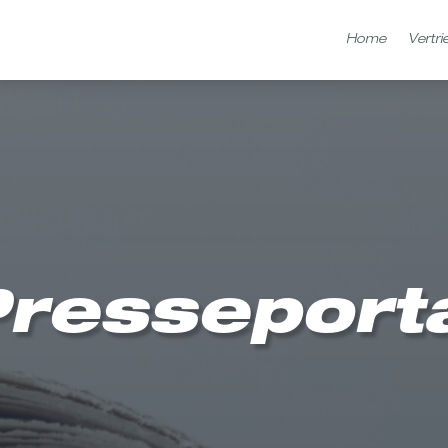
Home
Vertri
Home
Vertri
resseport