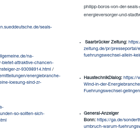
philipp-boros-von-der-seals
energieversorger-und-stadt
gen.sueddeutsche.de/seals-
Saarbrücker Zeitung:
https
zeitung.de/pr/presseporta
fuehrungswechsel-allein-ke
llgemeine.de/na-
-bietet-attraktive-chancen-
insteiger-zr-93098914.html
/
emitteilungen/energiebranche-
HaustechnikDialog:
https:/
ine-loesung-sind-zr-
Wind-in-der-Energiebranche
Fuehrungswechsel-geling
a-
General-Anzeiger
unden-so-sollten-sich-
Bonn:
https://ga.de/sonder
html
umbruch-warum-fuehrungswe