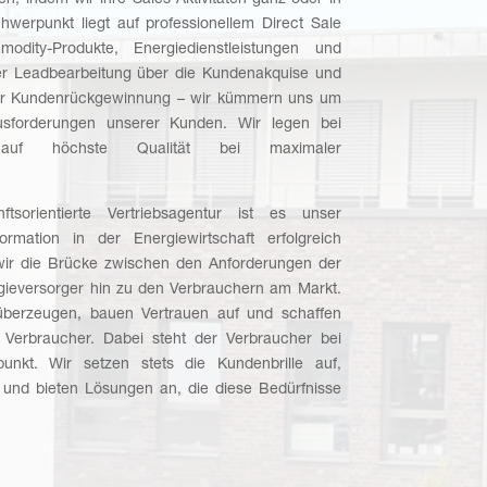
hen, indem wir ihre Sales-Aktivitäten ganz oder in
werpunkt liegt auf professionellem Direct Sale
dity-Produkte, Energiedienstleistungen und
er Leadbearbeitung über die Kundenakquise und
zur Kundenrückgewinnung – wir kümmern uns um
ausforderungen unserer Kunden. Wir legen bei
auf höchste Qualität bei maximaler
tsorientierte Vertriebsagentur ist es unser
formation in der Energiewirtschaft erfolgreich
 wir die Brücke zwischen den Anforderungen der
rgieversorger hin zu den Verbrauchern am Markt.
 überzeugen, bauen Vertrauen auf und schaffen
d Verbraucher. Dabei steht der Verbraucher bei
unkt. Wir setzen stets die Kundenbrille auf,
 und bieten Lösungen an, die diese Bedürfnisse