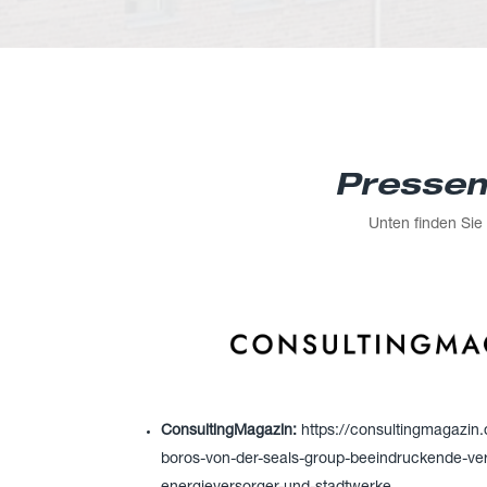
Pressem
Unten finden Si
ConsultingMagazin:
https://consultingmagazin
boros-von-der-seals-group-beeindruckende-vert