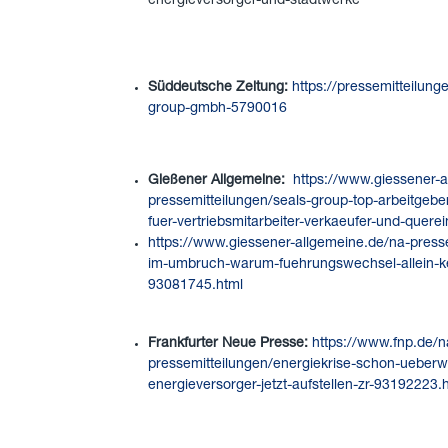
energieversorger-und-stadtwerke
Süddeutsche Zeitung:
https://pressemitteilun
group-gmbh-5790016
Gießener Allgemeine:
https://www.giessener-a
pressemitteilungen/seals-group-top-arbeitgeber
fuer-vertriebsmitarbeiter-verkaeufer-und-quere
https://www.giessener-allgemeine.de/na-press
im-umbruch-warum-fuehrungswechsel-allein-ke
93081745.html
Frankfurter Neue Presse:
https://www.fnp.de/n
pressemitteilungen/energiekrise-schon-ueberw
energieversorger-jetzt-aufstellen-zr-93192223.